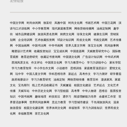
友情链接
中国文学网
时尚休闲网
致富经
风雅中国
时尚文化网
书画艺术网
中国兰花网
演
讲与口才训练网
中小学教育网
现代家庭教育网
网络营销传播网
油画定制网
趣学
街
城市品牌建设网
旅游风景名胜网
刺绣文化网
珍珠文化网
健康生活网
营销策
划网
企业培训网
艺术收藏投资网
VI设计知识网
民俗文化网
书画交易网
艺术传播
网
中国油画网
中国书法网
中华书画网
世界儿童文学网
珠宝文化网
民间故事网
雕塑设计艺术网
收藏投资知识
宝宝成长网
中国瓷器网
天赋教育研究中心
国际教
育观察
教育趋势研究
收藏证书查询网
中国酒文化网
广告设计知识网
中华武术网
西湖风景文化
作文评论
中国茶文化网
学习力教育中心
学习力训练中心
家长学院
学习力教育智库
中小学生作文网
小说都市
思维训练
家庭教育顶层设计
爱情文化
网
玩中学
中国儿童文学网
学科思维培养
新起点
高考作文
学习力测评
研学番茄
政府画册设计
学习力教育研究
油画定制
网络营销传播
教育百科
漫谈家风
家庭
文化
宝岛期刊
线上艺术品收藏证书
天赋邂逅
校园文化建设
艺术起点
文化艺术
传播
天赋车站
中外历史文化网
学习型校园
高考季
中华人物谱
思维谷
股票投资
知识
中国书画网
趣味地理
科技前沿
遇学习
阅读理解能力培养
余建祥工作室
世
界童话故事网
世界民间故事网
意志力教育
学习型城市建设
千岛湖旅游风光
温泉
旅游度假
校园文化建设网
世界休闲文化网
幸福智库
学习力训练知识
世界民俗文
化网
幸福教育网
茶艺文化网