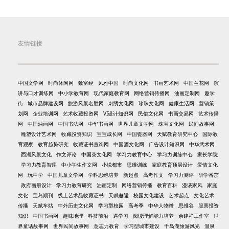
友情链接
中国文学网
时尚休闲网
致富经
风雅中国
时尚文化网
书画艺术网
中国兰花网
演
讲与口才训练网
中小学教育网
现代家庭教育网
网络营销传播网
油画定制网
趣学
街
城市品牌建设网
旅游风景名胜网
刺绣文化网
珍珠文化网
健康生活网
营销策
划网
企业培训网
艺术收藏投资网
VI设计知识网
民俗文化网
书画交易网
艺术传播
网
中国油画网
中国书法网
中华书画网
世界儿童文学网
珠宝文化网
民间故事网
雕塑设计艺术网
收藏投资知识
宝宝成长网
中国瓷器网
天赋教育研究中心
国际教
育观察
教育趋势研究
收藏证书查询网
中国酒文化网
广告设计知识网
中华武术网
西湖风景文化
作文评论
中国茶文化网
学习力教育中心
学习力训练中心
家长学院
学习力教育智库
中小学生作文网
小说都市
思维训练
家庭教育顶层设计
爱情文化
网
玩中学
中国儿童文学网
学科思维培养
新起点
高考作文
学习力测评
研学番茄
政府画册设计
学习力教育研究
油画定制
网络营销传播
教育百科
漫谈家风
家庭
文化
宝岛期刊
线上艺术品收藏证书
天赋邂逅
校园文化建设
艺术起点
文化艺术
传播
天赋车站
中外历史文化网
学习型校园
高考季
中华人物谱
思维谷
股票投资
知识
中国书画网
趣味地理
科技前沿
遇学习
阅读理解能力培养
余建祥工作室
世
界童话故事网
世界民间故事网
意志力教育
学习型城市建设
千岛湖旅游风光
温泉