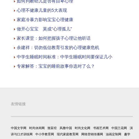
如何判断幼儿是否有自卑心理
心理不健康儿童的5大表现
家庭冷暴力影响宝宝心理健康
做开心宝宝 莫成“心理孤儿”
家长课堂：如何把握孩子心理让他听话
余建祥：切勿低估教育引发的心理健康危机
中学生睡眠时间标准：中学生睡眠时间要保证几小
专家解答：宝宝的睡前故事你选对了么？
友情链接
中国文学网
时尚休闲网
致富经
风雅中国
时尚文化网
书画艺术网
中国兰花网
演
讲与口才训练网
中小学教育网
现代家庭教育网
网络营销传播网
油画定制网
趣学