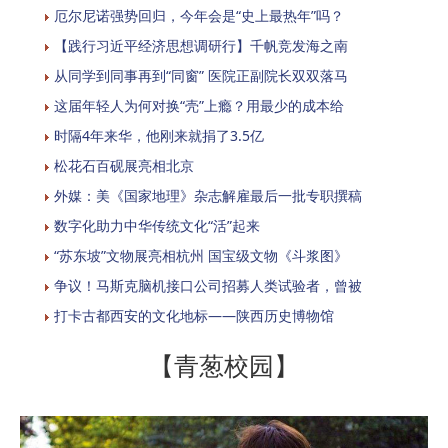
厄尔尼诺强势回归，今年会是“史上最热年”吗？
【践行习近平经济思想调研行】千帆竞发海之南
从同学到同事再到“同窗” 医院正副院长双双落马
这届年轻人为何对换“壳”上瘾？用最少的成本给
时隔4年来华，他刚来就捐了3.5亿
松花石百砚展亮相北京
外媒：美《国家地理》杂志解雇最后一批专职撰稿
数字化助力中华传统文化“活”起来
“苏东坡”文物展亮相杭州 国宝级文物《斗浆图》
争议！马斯克脑机接口公司招募人类试验者，曾被
打卡古都西安的文化地标——陕西历史博物馆
【青葱校园】