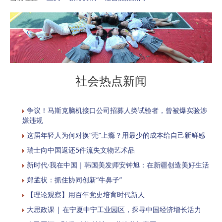
社会热点新闻
争议！马斯克脑机接口公司招募人类试验者，曾被爆实验涉
嫌违规
这届年轻人为何对换“壳”上瘾？用最少的成本给自己新鲜感
瑞士向中国返还5件流失文物艺术品
新时代·我在中国｜韩国美发师安钟旭：在新疆创造美好生活
郑孟状：抓住协同创新“牛鼻子”
【理论观察】用百年党史培育时代新人
大思政课 | 在宁夏中宁工业园区，探寻中国经济增长活力