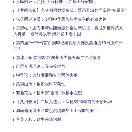
人民网评：弘扬“上海精神”，共建美好家园
【共同富裕】充分利用数据资源，擘画县域共同富裕“实景图”
求是网评论员：实现中华民族伟大复兴的必由之路
雷观帖：上海港湾集团参建的金边新机场，将成为世界第九
大机场 | 老外讲故事·海外员工看中国
第四届“一带一路”百国印记短视频大赛投票通道19日正式开
启！
党建引领 协同发力 杭州着力提升基层治理效能
给群众讲理论，寻乌接地气
钟华论：办好发展和安全两件大事
武夷山市：抢抓农时育茶忙
安徽芜湖：稻田穿“金装” 秋粮丰在望
【黄河安澜】二里头遗址：探秘3500年前的王朝风华
湖南省洞庭湖区重点垸堤防加固工程即将开工
景美人和，这里是清河村