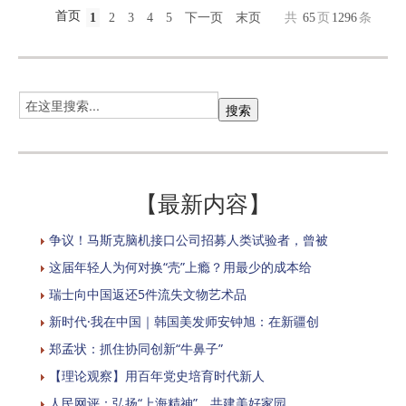
首页
1
2
3
4
5
下一页
末页
共
65
页
1296
条
【最新内容】
争议！马斯克脑机接口公司招募人类试验者，曾被
这届年轻人为何对换“壳”上瘾？用最少的成本给
瑞士向中国返还5件流失文物艺术品
新时代·我在中国｜韩国美发师安钟旭：在新疆创
郑孟状：抓住协同创新“牛鼻子”
【理论观察】用百年党史培育时代新人
人民网评：弘扬“上海精神”，共建美好家园