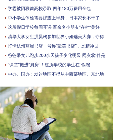
学霸被阿联酋高校录取 四年180万费用全包
中小学生体检需要裸露上半身，日本家长不干了
这所假日学校每周开课 百余名小朋友“存档”美好
清华大学女生洪昊昀参加世界小姐选美大赛，夺得
打卡杭州茑屋书店，号称“最美书店”，是精神世
爸爸带女儿跑步200余天孩子变化明显 网友:陪伴是
“课堂”搬进“厨房”！这所学校的学生在“锅碗
中办、国办：发达地区不得从中西部地区、东北地