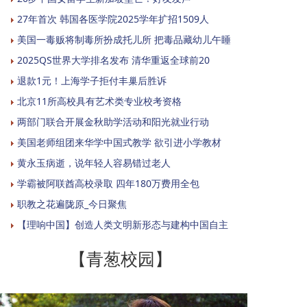
27年首次 韩国各医学院2025学年扩招1509人
美国一毒贩将制毒所扮成托儿所 把毒品藏幼儿午睡
2025QS世界大学排名发布 清华重返全球前20
退款1元！上海学子拒付丰巢后胜诉
北京11所高校具有艺术类专业校考资格
两部门联合开展金秋助学活动和阳光就业行动
美国老师组团来华学中国式教学 欲引进小学教材
黄永玉病逝，说年轻人容易错过老人
学霸被阿联酋高校录取 四年180万费用全包
职教之花遍陇原_今日聚焦
【理响中国】创造人类文明新形态与建构中国自主
【青葱校园】