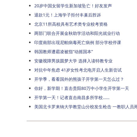
20岁中国女留学生新加坡坠亡！好友发声
退款1元！上海学子拒付丰巢后胜诉
北京11所高校具有艺术类专业校考资格
两部门联合开展金秋助学活动和阳光就业行动
印度南部出现尼帕病毒死亡病例 部分学校停课
韩国教师遭霸凌被指“动摇国本”
安徽视障男孩圆梦大学 选择入读特教专业
对抗中年焦虑 41岁女性考北电开启人生新尝试
开学季，看看国外的熊孩子开学第一天怎么过？
你好，新学期！直击贵阳80万中小学生开学第一天
开学第一天！记者直击南昌多所学校……
美国北卡罗来纳大学教堂山分校发生枪击 一教职人员