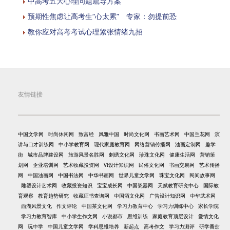
中高考五大心理问题疏导方案
预期性焦虑让高考生“心太累” 专家：勿提前恐
教你应对高考考试心理紧张情绪九招
友情链接
中国文学网
时尚休闲网
致富经
风雅中国
时尚文化网
书画艺术网
中国兰花网
演
讲与口才训练网
中小学教育网
现代家庭教育网
网络营销传播网
油画定制网
趣学
街
城市品牌建设网
旅游风景名胜网
刺绣文化网
珍珠文化网
健康生活网
营销策
划网
企业培训网
艺术收藏投资网
VI设计知识网
民俗文化网
书画交易网
艺术传播
网
中国油画网
中国书法网
中华书画网
世界儿童文学网
珠宝文化网
民间故事网
雕塑设计艺术网
收藏投资知识
宝宝成长网
中国瓷器网
天赋教育研究中心
国际教
育观察
教育趋势研究
收藏证书查询网
中国酒文化网
广告设计知识网
中华武术网
西湖风景文化
作文评论
中国茶文化网
学习力教育中心
学习力训练中心
家长学院
学习力教育智库
中小学生作文网
小说都市
思维训练
家庭教育顶层设计
爱情文化
网
玩中学
中国儿童文学网
学科思维培养
新起点
高考作文
学习力测评
研学番茄